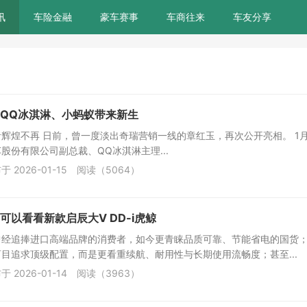
讯
车险金融
豪车赛事
车商往来
车友分享
QQ冰淇淋、小蚂蚁带来新生
辉煌不再 日前，曾一度淡出奇瑞营销一线的章红玉，再次公开亮相。 1月
股份有限公司副总裁、QQ冰淇淋主理...
于 2026-01-15
阅读（5064）
可以看看新款启辰大V DD-i虎鲸
曾经追捧进口高端品牌的消费者，如今更青睐品质可靠、节能省电的国货
目追求顶级配置，而是更看重续航、耐用性与长期使用流畅度；甚至...
于 2026-01-14
阅读（3963）