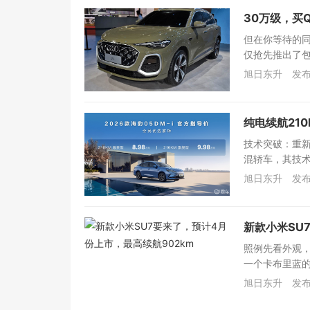
30万级，买
但在你等待的同
仅抢先推出了包含
旭日东升
发布
纯电续航210k
技术突破：重新
混轿车，其技术
旭日东升
发布
新款小米SU
照例先看外观
一个卡布里蓝的
旭日东升
发布