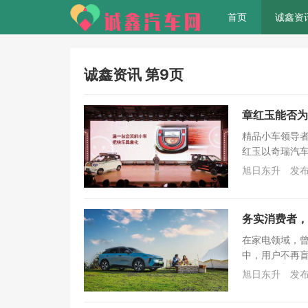
首页
诚鑫资
诚鑫资讯 第9页
章红玉能否为
精品小车领导者
红玉以奇瑞汽车
旭日东升
发布
务实消费者，
在家电领域，
中，用户不再盲
旭日东升
发布