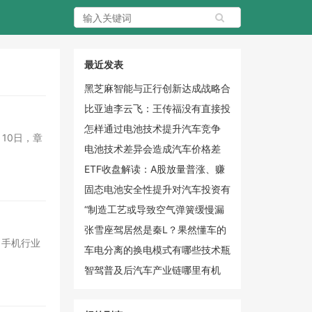
最近发表
黑芝麻智能与正行创新达成战略合
作，共推具身智能规模化与全球化
比亚迪李云飞：王传福没有直接投
资长鑫科技，除了比亚迪，他也没
怎样通过电池技术提升汽车竞争
10日，章
有以个人身份投资任何一家公司
力？
电池技术差异会造成汽车价格差
吗？
ETF收盘解读：A股放量普涨、赚
钱效应回升
固态电池安全性提升对汽车投资有
何价值？
“制造工艺或导致空气弹簧缓慢漏
气”，小鹏宣布召回33473辆小鹏
张雪座驾居然是秦L？果然懂车的
；手机行业
X9
人最后都选比亚迪
车电分离的换电模式有哪些技术瓶
颈？
智驾普及后汽车产业链哪里有机
会？