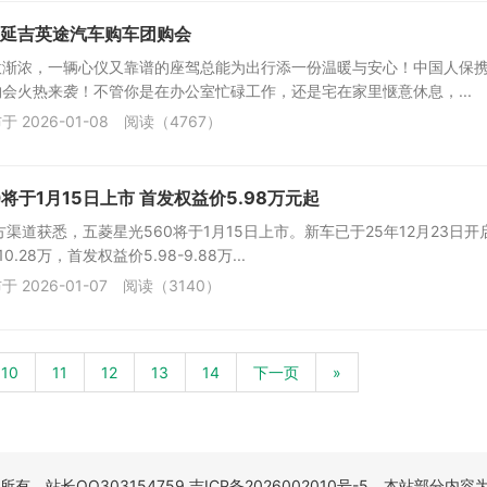
延吉英途汽车购车团购会
意渐浓，一辆心仪又靠谱的座驾总能为出行添一份温暖与安心！中国人保
会火热来袭！不管你是在办公室忙碌工作，还是宅在家里惬意休息，...
于 2026-01-08
阅读（4767）
将于1月15日上市 首发权益价5.98万元起
方渠道获悉，五菱星光560将于1月15日上市。新车已于25年12月23日
0.28万，首发权益价5.98-9.88万...
于 2026-01-07
阅读（3140）
10
11
12
13
14
下一页
»
权所有，站长QQ303154759.
吉ICP备2026002010号-5
，本站部分内容