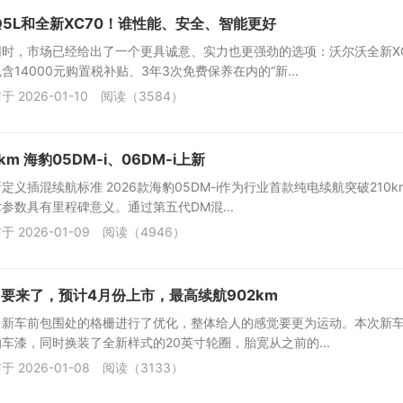
Q5L和全新XC70！谁性能、安全、智能更好
时，市场已经给出了一个更具诚意、实力也更强劲的选项：沃尔沃全新XC
14000元购置税补贴、3年3次免费保养在内的“新...
于 2026-01-10
阅读（3584）
m 海豹05DM-i、06DM-i上新
定义插混续航标准 2026款海豹05DM-i作为行业首款纯电续航突破210k
参数具有里程碑意义。通过第五代DM混...
于 2026-01-09
阅读（4946）
7要来了，预计4月份上市，最高续航902km
，新车前包围处的格栅进行了优化，整体给人的感觉要更为运动。本次新
车漆，同时换装了全新样式的20英寸轮圈，胎宽从之前的...
于 2026-01-08
阅读（3133）