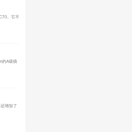
70。它不
m的A级插
车还增加了