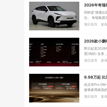
2026年奇
同样是“摸着比
位。 奇瑞集团2
旭日东升
发布
2026款小鹏
即日起至2026
置|询价) 全系
旭日东升
发布
9.98万起 
此次宋Pro 
接将家用插混的
旭日东升
发布