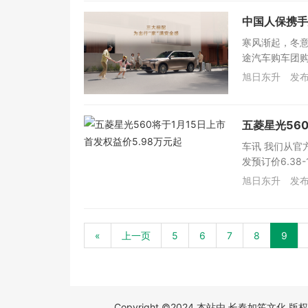
中国人保携手
寒风渐起，冬
途汽车购车团购
旭日东升
发布
五菱星光560
车讯 我们从官
发预订价6.38-1
旭日东升
发布
«
上一页
5
6
7
8
9
Copyright ©2024 本站由 长春如笙文化 版