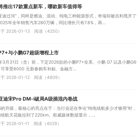
瑞将推出17款重点新车，哪款新车值得等
亚迪过河”，同样是燃油、混动、纯电三种能源形式，奇瑞却被吉利甩开了
025年全年销售汽车280万辆，同比增长只有7.8%，再...
于 2026-01-13
阅读（4250）
P7+与小鹏G7超级增程上市
年3月31日（含）前，下定2026款的小鹏P7+全系、小鹏 G7 以及小鹏G6
，可享受8000 元新春购车补贴、金融方...
于 2026-01-12
阅读（4809）
比亚迪宋Pro DM-i破局A级插混内卷战
DM-i的升级，最核心的亮点在于：当行业还在争论“纯电续航多少才够用”时
续航天花板拉到了220km。权威媒体数据显示，...
于 2026-01-11
阅读（4029）