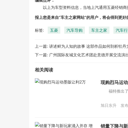
编辑点评：
以上为车型资料信息，当地上汽通用五菱经销商提
报上您是来自“车主之家网站”的用户，将会得到更好
标签:
五菱
汽车导购
车主之家
汽车行
上一篇:
讲述鲜为人知的故事 这部作品如何剖析牡丹
下一篇:
广州国际友城文化艺术团赴意德开展交流演
相关阅读
现购烈马运动
福特推出了Bro
旭日东升
发布
销量下降与新