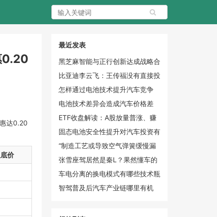
最近发表
0.20
黑芝麻智能与正行创新达成战略合
作，共推具身智能规模化与全球化
比亚迪李云飞：王传福没有直接投
资长鑫科技，除了比亚迪，他也没
怎样通过电池技术提升汽车竞争
有以个人身份投资任何一家公司
力？
电池技术差异会造成汽车价格差
吗？
ETF收盘解读：A股放量普涨、赚
达0.20
钱效应回升
固态电池安全性提升对汽车投资有
何价值？
“制造工艺或导致空气弹簧缓慢漏
取底价
气”，小鹏宣布召回33473辆小鹏
张雪座驾居然是秦L？果然懂车的
X9
人最后都选比亚迪
车电分离的换电模式有哪些技术瓶
颈？
智驾普及后汽车产业链哪里有机
会？