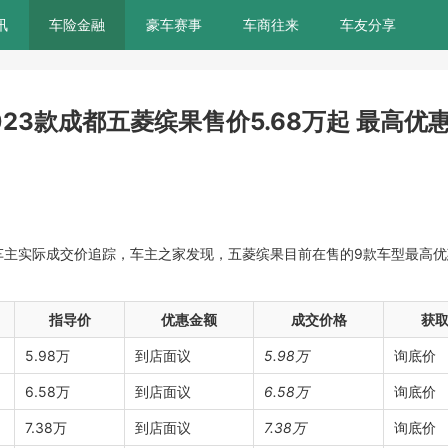
讯
车险金融
豪车赛事
车商往来
车友分享
023款成都五菱缤果售价5.68万起 最高优惠
车主实际成交价追踪，车主之家发现，五菱缤果目前在售的9款车型最高优惠
指导价
优惠金额
成交价格
获
5.98万
到店面议
5.98万
询底价
6.58万
到店面议
6.58万
询底价
7.38万
到店面议
7.38万
询底价