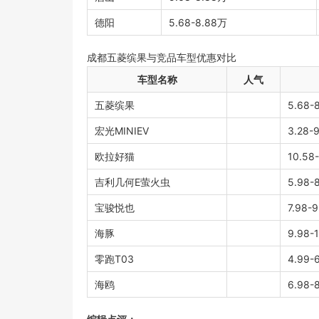
德阳
5.68-8.88万
成都五菱缤果与竞品车型优惠对比
车型名称
人气
五菱缤果
5.68-
宏光MINIEV
3.28-
欧拉好猫
10.58
吉利几何E萤火虫
5.98-
宝骏悦也
7.98-
海豚
9.98-
零跑T03
4.99-
海鸥
6.98-