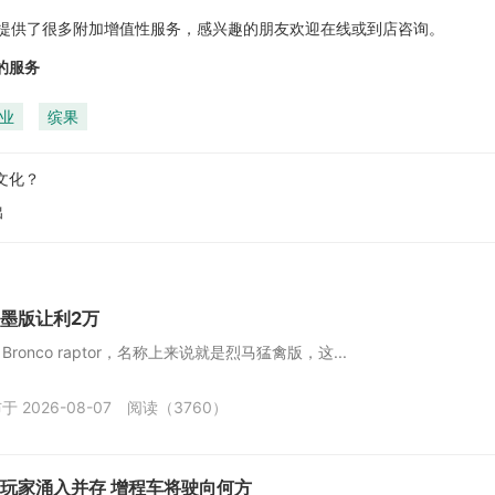
供了很多附加增值性服务，感兴趣的朋友欢迎在线或到店咨询。
的服务
业
缤果
文化？
出
墨版让利2万
nco raptor，名称上来说就是烈马猛禽版，这...
于 2026-08-07
阅读（3760）
玩家涌入并存 增程车将驶向何方