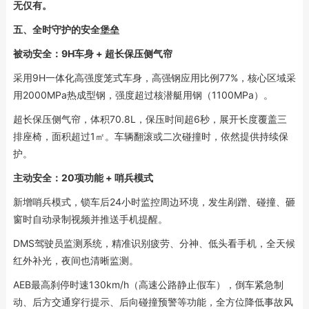
无仅有。
五、全时守护的安全堡垒
被动安全：9H车身 + 超长保压侧气帘
采用9H一体化高强度笼式车身，高强钢应用比例77%，核心区域采
用2000MPa热成型钢，强度超过核潜艇用钢（1100MPa）。
超长保压侧气帘，体积70.8L，保压时间超6秒，展开长度覆盖三
排座椅，面积超过1㎡。车辆翻滚或二次碰撞时，依然提供持续保
护。
主动安全：20项功能 + 哨兵模式
新增哨兵模式，锁车后24小时监控周边环境，发生剐蹭、碰撞、砸
窗时自动录制视频并推送手机提醒。
DMS驾驶员监测系统，精准识别疲劳、分神、低头看手机，全天候
红外补光，夜间也清晰监测。
AEB最高刹停时速130km/h（高速公路静止假车），倒车紧急制
动、后方交通穿行提示、后向碰撞预警等功能，全方位降低事故风