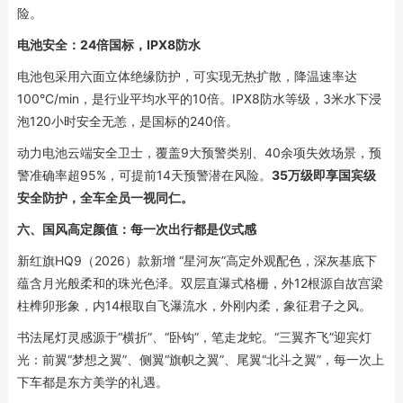
险。
电池安全：24倍国标，IPX8防水
电池包采用六面立体绝缘防护，可实现无热扩散，降温速率达
100°C/min，是行业平均水平的10倍。IPX8防水等级，3米水下浸
泡120小时安全无恙，是国标的240倍。
动力电池云端安全卫士，覆盖9大预警类别、40余项失效场景，预
警准确率超95%，可提前14天预警潜在风险。
35万级即享国宾级
安全防护，全车全员一视同仁。
六、国风高定颜值：每一次出行都是仪式感
新红旗HQ9（2026）款新增 “星河灰”高定外观配色，深灰基底下
蕴含月光般柔和的珠光色泽。双层直瀑式格栅，外12根源自故宫梁
柱榫卯形象，内14根取自飞瀑流水，外刚内柔，象征君子之风。
书法尾灯灵感源于“横折”、“卧钩”，笔走龙蛇。“三翼齐飞”迎宾灯
光：前翼“梦想之翼”、侧翼“旗帜之翼”、尾翼“北斗之翼”，每一次上
下车都是东方美学的礼遇。