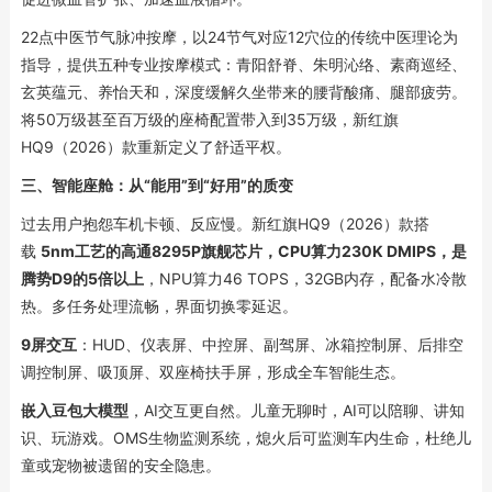
22点中医节气脉冲按摩，以24节气对应12穴位的传统中医理论为
指导，提供五种专业按摩模式：青阳舒脊、朱明沁络、素商巡经、
玄英蕴元、养怡天和，深度缓解久坐带来的腰背酸痛、腿部疲劳。
将50万级甚至百万级的座椅配置带入到35万级，新红旗
HQ9（2026）款重新定义了舒适平权。
三、智能座舱：从“能用”到“好用”的质变
过去用户抱怨车机卡顿、反应慢。新红旗HQ9（2026）款搭
载
5nm工艺的高通8295P旗舰芯片，CPU算力230K DMIPS，是
腾势D9的5倍以上
，NPU算力46 TOPS，32GB内存，配备水冷散
热。多任务处理流畅，界面切换零延迟。
9屏交互
：HUD、仪表屏、中控屏、副驾屏、冰箱控制屏、后排空
调控制屏、吸顶屏、双座椅扶手屏，形成全车智能生态。
嵌入豆包大模型
，AI交互更自然。儿童无聊时，AI可以陪聊、讲知
识、玩游戏。OMS生物监测系统，熄火后可监测车内生命，杜绝儿
童或宠物被遗留的安全隐患。