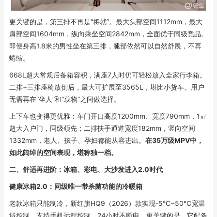
更关键的是，第三排不再是“将就”。最大头部空间1112mm，最大
肩部空间1604mm，纵向乘坐空间2842mm，全面优于同级竞品。
即便身高1.8米的男性坐在第三排，腿部依然可以自然舒展，不再
蜷缩。
668L超大常规后备箱容积，满座7人时仍可轻松放入全家行李箱。
二排+三排座椅放倒后，最大可扩展至3565L，堪比小货车。用户
无需再在“坐人”和“载物”之间做选择。
上下车也变得更优雅：车门开口高度1200mm、宽度790mm，1㎡
超大入户门，同级领先；二排扶手通道宽度182mm，竖向空间
1332mm，老人、孩子、孕妇都能从容进出。
在35万级MPV中，
如此阔绰的空间表现，堪称独一档。
二、舒适再进阶：冰箱、彩电、大沙发进入2.0时代
健康冰箱2.0：同级唯一带杀菌功能的冷暖箱
老款冰箱只能制冷，新红旗HQ9（2026）款实现-5°C~50°C宽温
域控制，支持手机远程控制、24小时不断电。更关键的是，它配备