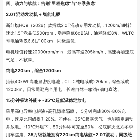
四、动力与续航：告别“里程焦虑”与“冬季焦虑”
2.0T混动发动机 + 智能电驱
新红旗HQ9（2026）款搭载2.0T混动专用发动机，120km/h时转
速比1.5T竞品低500rpm，噪声降低6dB(A)，油耗降低8%。WLTC
亏电油耗仅6.6L/100km，同级最优。
电机峰值转速20000rpm/min，最高车速205km/h，高速再加速底
气足，不软脚。
纯电220km，综合1200km
搭载40kWh高能量密度电池，CLTC纯电续航220km，综合续航
1200km。日常通勤完全用电，长途自驾一箱油+满电直达。
15分钟极速补能 + -35℃超低温稳定放电
采用高电导率电解液+高孔隙率隔膜，15分钟完成30%-80%充
电，速度比同级提升20%。即使在 -35℃极寒天气，也能稳定启动
并放电。-10℃环境下，59分钟即可充至80%，彻底解决北方冬季
用车焦虑。
35万级就能拥有220km纯电续航+2.0T混动，同级绝