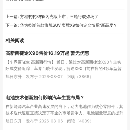
上一篇:
方程豹豹8豹5闪充版上市，三轮行驶炸场了
下一篇:
华为乾崑首款旗舰SUV 奕境X9如何定义“9系”新高度？
相关阅读
高新西捷途X90售价16.19万起 暂无优惠
【车界百晓生 高新西行情】 近日，通过对高新西捷途X90车主实
际成交价追踪，车界百晓生发现，捷途X90目前在售的4款车型暂
无优惠，实际成交价格为16.1...
旭日东升
发布于 2026-08-07
阅读（3866）
电池技术创新如何影响汽车生意布局？
在新能源汽车产业高速发展的当下，动力电池作为核心零部件，其
技术迭代速度直接决定了车企的市场竞争力。电池能量密度的提升
与成本的下降，不仅是技术指标的优化，更是企业...
旭日东升
发布于 2026-08-06
阅读（4089）