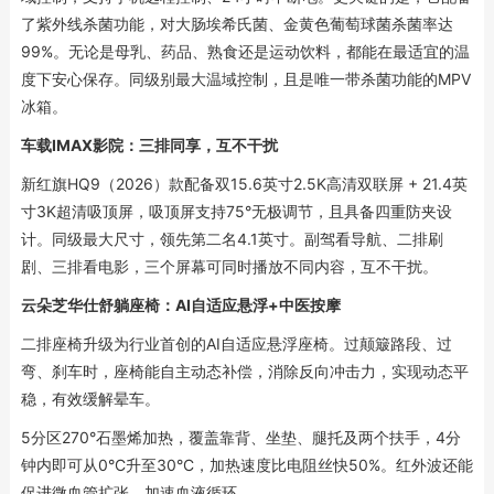
了紫外线杀菌功能，对大肠埃希氏菌、金黄色葡萄球菌杀菌率达
99%。无论是母乳、药品、熟食还是运动饮料，都能在最适宜的温
度下安心保存。同级别最大温域控制，且是唯一带杀菌功能的MPV
冰箱。
车载IMAX影院：三排同享，互不干扰
新红旗HQ9（2026）款配备双15.6英寸2.5K高清双联屏 + 21.4英
寸3K超清吸顶屏，吸顶屏支持75°无极调节，且具备四重防夹设
计。同级最大尺寸，领先第二名4.1英寸。副驾看导航、二排刷
剧、三排看电影，三个屏幕可同时播放不同内容，互不干扰。
云朵芝华仕舒躺座椅：AI自适应悬浮+中医按摩
二排座椅升级为行业首创的AI自适应悬浮座椅。过颠簸路段、过
弯、刹车时，座椅能自主动态补偿，消除反向冲击力，实现动态平
稳，有效缓解晕车。
5分区270°石墨烯加热，覆盖靠背、坐垫、腿托及两个扶手，4分
钟内即可从0°C升至30°C，加热速度比电阻丝快50%。红外波还能
促进微血管扩张、加速血液循环。