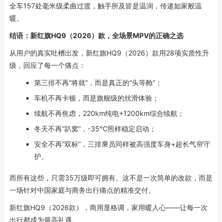
全车157处毫米级柔曲过渡，触手所及皆是温润，传递如家般温
暖。
结语：新红旗HQ9（2026）款，全场景MPV的正确之选
从用户的真实吐槽出发，新红旗HQ9（2026）款用28项实质性升
级，回应了每一个痛点：
第三排不再“将就”，而是真正的“头等舱”；
车机不再卡顿，而是旗舰级的丝滑体验；
续航不再焦虑，220km纯电+1200km综合续航；
冬天不再“趴窝”，-35℃照样稳定启动；
安全不再“双标”，三排乘员同样被高强度车身+超长气帘守
护。
而所有这些，只需35万级即可拥有。这不是一次简单的改款，而是
一场针对中国家庭与商务出行痛点的精准交付。
新红旗HQ9（2026款），商用显格调，家用暖人心——让每一次
出行都成为最高礼遇。